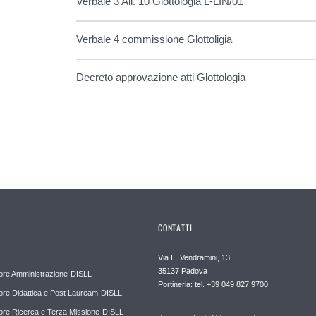
Verbale 3 All. 10 Glottologia L-LIN/01
Verbale 4 commissione Glottoligia
Decreto approvazione atti Glottologia
CONTATTI
Via E. Vendramini, 13
35137 Padova
ore Amministrazione-DISLL
Portineria: tel. +39 049 827 9700
ore Didattica e Post Lauream-DISLL
ore Ricerca e Terza Missione-DISLL