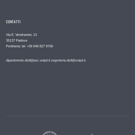
CONTATTI
Via E. Vendramini, 13
35137 Padova
Portineria: tel. +39 049 827 9700
dipartimento.disll@pec.unipd.it
segreteria.disll@unipd.it