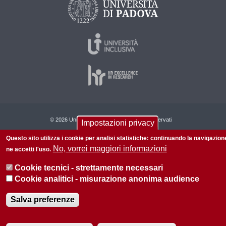
© 2026 Università di Padova - Tutti i diritti riservati
Impostazioni privacy
P.I. 00742430283 C.F. 80006480281
Questo sito utilizza i cookie per analisi statistiche: continuando la navigazion
No, vorrei maggiori informazioni
ne accetti l'uso.
Informazioni su questo sito
Privacy policy
Cookie tecnici - strettamente necessari
Cookie analitici - misurazione anonima audience
Salva preferenze