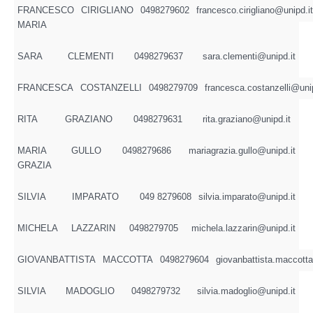
FRANCESCO
CIRIGLIANO
0498279602
francesco.cirigliano@unipd.it
MARIA
SARA
CLEMENTI
0498279637
sara.clementi@unipd.it
FRANCESCA
COSTANZELLI
0498279709
francesca.costanzelli@unip
RITA
GRAZIANO
0498279631
rita.graziano@unipd.it
MARIA
GULLO
0498279686
mariagrazia.gullo@unipd.it
GRAZIA
SILVIA
IMPARATO
049 8279608
silvia.imparato@unipd.it
MICHELA
LAZZARIN
0498279705
michela.lazzarin@unipd.it
GIOVANBATTISTA
MACCOTTA
0498279604
giovanbattista.maccott
SILVIA
MADOGLIO
0498279732
silvia.madoglio@unipd.it