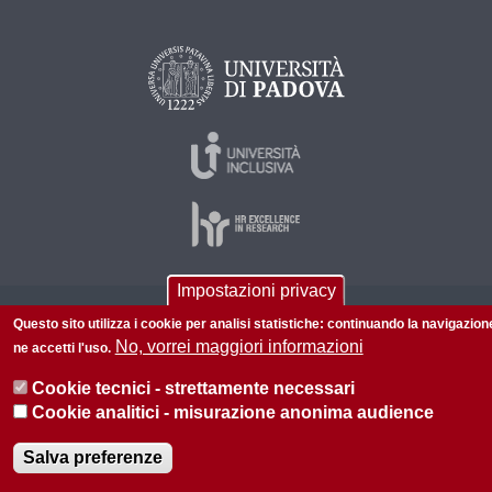
Impostazioni privacy
© 2026 Università di Padova - Tutti i diritti riservati
Questo sito utilizza i cookie per analisi statistiche: continuando la navigazion
No, vorrei maggiori informazioni
ne accetti l'uso.
P.I. 00742430283 C.F. 80006480281
Informazioni su questo sito
Privacy policy
Cookie tecnici - strettamente necessari
Cookie analitici - misurazione anonima audience
Salva preferenze