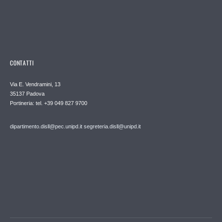
CONTATTI
Via E. Vendramini, 13
35137 Padova
Portineria: tel. +39 049 827 9700
dipartimento.disll@pec.unipd.it
segreteria.disll@unipd.it