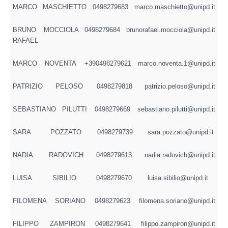
MARCO
MASCHIETTO
0498279683
marco.maschietto@unipd.it
BRUNO
MOCCIOLA
0498279684
brunorafael.mocciola@unipd.it
RAFAEL
MARCO
NOVENTA
+390498279621
marco.noventa.1@unipd.it
PATRIZIO
PELOSO
0498279818
patrizio.peloso@unipd.it
SEBASTIANO
PILUTTI
0498279669
sebastiano.pilutti@unipd.it
SARA
POZZATO
0498279739
sara.pozzato@unipd.it
NADIA
RADOVICH
0498279613
nadia.radovich@unipd.it
LUISA
SIBILIO
0498279670
luisa.sibilio@unipd.it
FILOMENA
SORIANO
0498279623
filomena.soriano@unipd.it
FILIPPO
ZAMPIRON
0498279641
filippo.zampiron@unipd.it