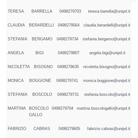
TERESA
BARRELLA
0498279703
teresa.barrella@unipd.it
CLAUDIA
BERARDELLI
0498279564
claudia.berardelli@unipd.it
STEFANIA
BERGAMO
0498279734
stefania.bergamo@unipd.it
ANGELA
BIGI
0498279807
angela.bigi@unipd.it
NICOLETTA
BISOGNO
0498279635
nicoletta.bisogno@unipd.it
MONICA
BOGGIONE
0498279741
monica.boggione@unipd.it
STEFANIA
BOSCOLO
0498279731
stefania.boscolo@unipd.it
MARTINA
BOSCOLO
0498279704
martina.boscologallo@unipd.it
GALLO
FABRIZIO
CABRAS
0498279605
fabrizio.cabras@unipd.it