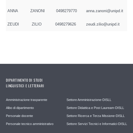
ANNA
ZANONI
0498279770
anna.zanoni@unipd.it
ZEUDI
ZILIO
0498279626
zeudi.zilio@unipd.it
DIPARTIMENTO DI STUDI
LINGUISTICI E LETTERARI
Amministrazione trasparente
Settore Amministrazione-DISLL
Albo di dipartimento
Settore Didattica e Post Lauream-DISLL
Personale docente
Settore Ricerca e Terza Missione-DISLL
Personale tecnico amministrativo
Settore Servizi Tecnici e Informatici-DISLL