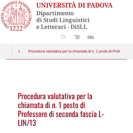
CERCA
ENG
Procedura valutativa per la chiamata di n. 1 posto di Professore 
Vai
al
contenuto
Procedura valutativa per la
chiamata di n. 1 posto di
Professore di seconda fascia L-
LIN/13