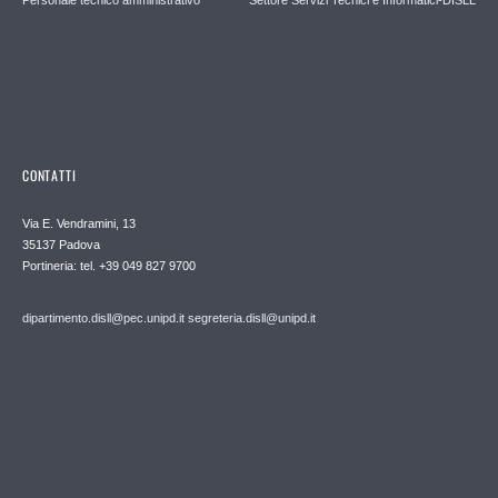
CONTATTI
Via E. Vendramini, 13
35137 Padova
Portineria: tel. +39 049 827 9700
dipartimento.disll@pec.unipd.it
segreteria.disll@unipd.it