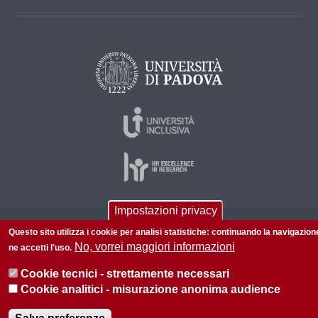
Impostazioni privacy
© 2026 Università di Padova - Tutti i diritti riservati
Questo sito utilizza i cookie per analisi statistiche: continuando la navigazion
No, vorrei maggiori informazioni
P.I. 00742430283 C.F. 80006480281
ne accetti l'uso.
Informazioni su questo sito
Privacy policy
Cookie tecnici - strettamente necessari
Cookie analitici - misurazione anonima audience