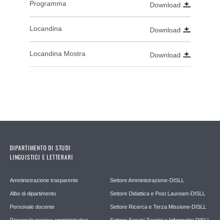
Programma
Download
Locandina
Download
Locandina Mostra
Download
DIPARTIMENTO DI STUDI
LINGUISTICI E LETTERARI
Amministrazione trasparente
Settore Amministrazione-DISLL
Albo di dipartimento
Settore Didattica e Post Lauream-DISLL
Personale docente
Settore Ricerca e Terza Missione-DISLL
Personale tecnico amministrativo
Settore Servizi Tecnici e Informatici-DISLL