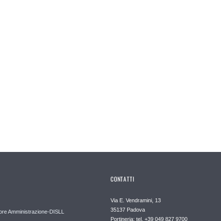
CONTATTI
Via E. Vendramini, 13
35137 Padova
ore Amministrazione-DISLL
Portineria: tel. +39 049 827 9700