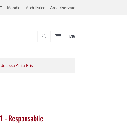
IT
Moodle
Modulistica
Area riservata
ENG
CERCA
Bando Borsa di ricerca n. 2023RBR01 - Responsabile scientifica: dott.ssa Anita Frison
1 - Responsabile