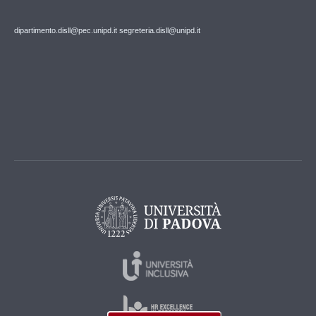
dipartimento.disll@pec.unipd.it
segreteria.disll@unipd.it