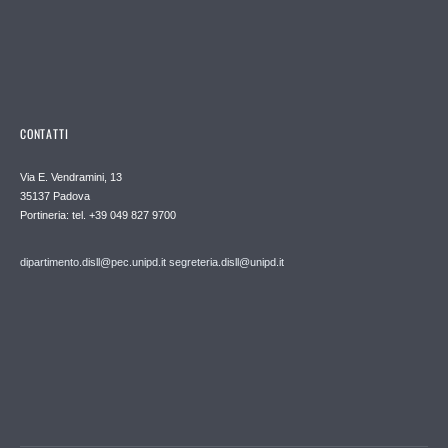
CONTATTI
Via E. Vendramini, 13
35137 Padova
Portineria: tel. +39 049 827 9700
dipartimento.disll@pec.unipd.it
segreteria.disll@unipd.it