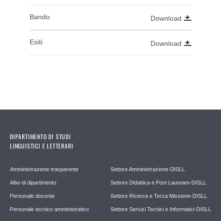
Bando
Download
Esiti
Download
DIPARTIMENTO DI STUDI
LINGUISTICI E LETTERARI
Amministrazione trasparente
Settore Amministrazione-DISLL
Albo di dipartimento
Settore Didattica e Post Lauream-DISLL
Personale docente
Settore Ricerca e Terza Missione-DISLL
Personale tecnico amministrativo
Settore Servizi Tecnici e Informatici-DISLL