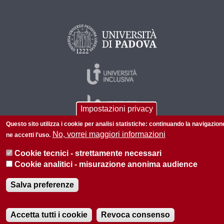
Impostazioni privacy
Questo sito utilizza i cookie per analisi statistiche: continuando la navigazion
No, vorrei maggiori informazioni
ne accetti l'uso.
© 2026 Università di Padova - Tutti i diritti riservati
Cookie tecnici - strettamente necessari
P.I. 00742430283 C.F. 80006480281
Cookie analitici - misurazione anonima audience
Informazioni su questo sito
Privacy policy
Salva preferenze
Accetta tutti i cookie
Revoca consenso