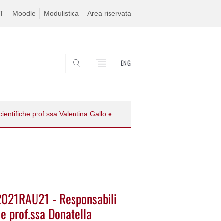
IT
Moodle
Modulistica
Area riservata
ENG
CERCA
Avviso di procedura comparativa n. 2021RAU21 - Responsabili scientifiche prof.ssa Valentina Gallo e prof.ssa Donatella Possamai
 2021RAU21 - Responsabili
 e prof.ssa Donatella