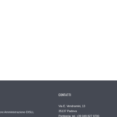
CONTATTI
Via E. Vendramini, 13
35137 Padova
ore Amministrazione-DISLL
Portineria: tel. +39 049 827 9700