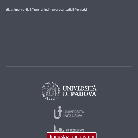
dipartimento.disll@pec.unipd.it
segreteria.disll@unipd.it
Impostazioni privacy