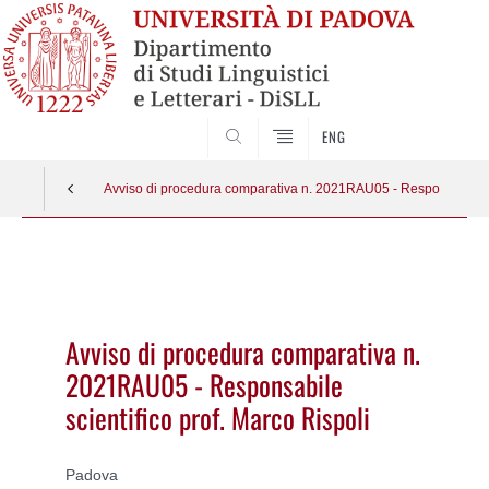
CERCA
ENG
Avviso di procedura comparativa n. 2021RAU05 - Responsabile sci
Vai
al
contenuto
Avviso di procedura comparativa n.
2021RAU05 - Responsabile
scientifico prof. Marco Rispoli
Padova