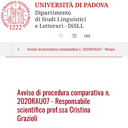
CERCA
ENG
Avviso di procedura comparativa n. 2020RAU07 - Responsabile sci
Vai
al
contenuto
Avviso di procedura comparativa n.
2020RAU07 - Responsabile
scientifico prof.ssa Cristina
Grazioli