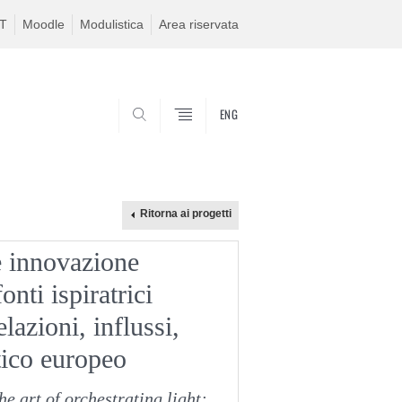
IT
Moodle
Modulistica
Area riservata
ENG
CERCA
e innovazione
nti ispiratrici
elazioni, influssi,
tico europeo
e art of orchestrating light: