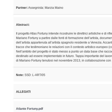
Partner:
Assegnista: Marzia Maino
Abstract:
Il progetto Atlas Fortuny intende ricostruire le direttrici artistiche e di ri
Mariano Fortuny a partire dalle fonti di formazione dell’artista, documen
dell’artista appartenuta all’artista spagnolo residente a Venezia. Accan
tracce che testimoniano le relazioni con il contesto artistico europeo (con r
Nell’ambito del progetto è stato messo a punto un data base che raccog
destinato ad essere implementato in futuro. Tappa importante del lavor
di Mariano Fortuny tenutosi nel novembre 2013, in collaborazione con
Note:
SSD: L-ART/05
ALLEGATI
Atlante Fortuny.pdf