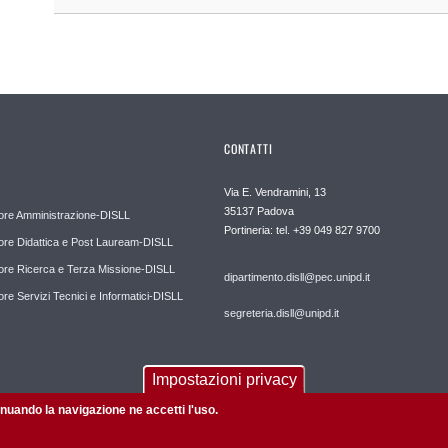
CONTATTI
Via E. Vendramini, 13
35137 Padova
ore Amministrazione-DISLL
Portineria: tel. +39 049 827 9700
ore Didattica e Post Lauream-DISLL
ore Ricerca e Terza Missione-DISLL
dipartimento.disll@pec.unipd.it
ore Servizi Tecnici e Informatici-DISLL
segreteria.disll@unipd.it
Impostazioni privacy
tinuando la navigazione ne accetti l'uso.