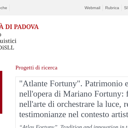
eche
Webmail
Rubrica
S
Skip
Progetti di ricerca
to
content
"Atlante Fortuny". Patrimonio 
nell'opera di Mariano Fortuny: fo
nell'arte di orchestrare la luce, r
testimonianze nel contesto artis
“Atlas Fortuny”. Tradition and innovation in th