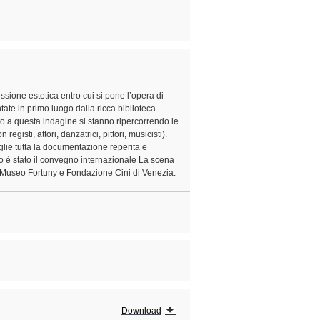
flessione estetica entro cui si pone l’opera di
tate in primo luogo dalla ricca biblioteca
to a questa indagine si stanno ripercorrendo le
egisti, attori, danzatrici, pittori, musicisti).
lie tutta la documentazione reperita e
o è stato il convegno internazionale La scena
 Museo Fortuny e Fondazione Cini di Venezia.
Download