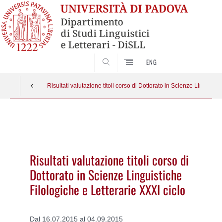
CERCA
ENG
Risultati valutazione titoli corso di Dottorato in Scienze Linguisti
Vai
al
contenuto
Risultati valutazione titoli corso di
Dottorato in Scienze Linguistiche
Filologiche e Letterarie XXXI ciclo
Dal 16.07.2015 al 04.09.2015