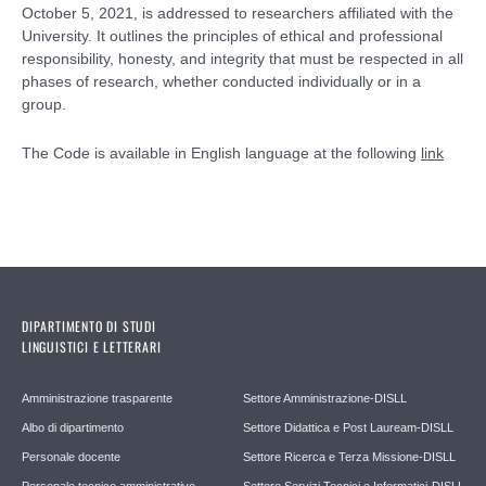
October 5, 2021, is addressed to researchers affiliated with the
University. It outlines the principles of ethical and professional
responsibility, honesty, and integrity that must be respected in all
phases of research, whether conducted individually or in a
group.
The Code is available in English language at the following
link
DIPARTIMENTO DI STUDI
LINGUISTICI E LETTERARI
Amministrazione trasparente
Settore Amministrazione-DISLL
Albo di dipartimento
Settore Didattica e Post Lauream-DISLL
Personale docente
Settore Ricerca e Terza Missione-DISLL