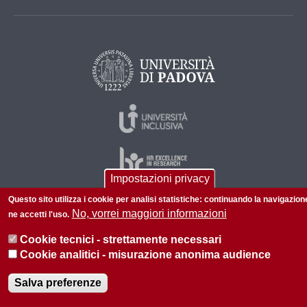
Impostazioni privacy
Questo sito utilizza i cookie per analisi statistiche: continuando la navigazion
No, vorrei maggiori informazioni
ne accetti l'uso.
© 2026 Università di Padova - Tutti i diritti riservati
Cookie tecnici - strettamente necessari
P.I. 00742430283 C.F. 80006480281
Cookie analitici - misurazione anonima audience
Informazioni su questo sito
Privacy policy
Salva preferenze