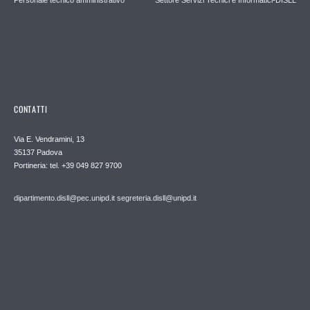
Personale tecnico amministrativo
Settore Servizi Tecnici e Informatici-DISLL
CONTATTI
Via E. Vendramini, 13
35137 Padova
Portineria: tel. +39 049 827 9700
dipartimento.disll@pec.unipd.it
segreteria.disll@unipd.it