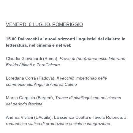
VENERDÌ 6 LUGLIO, POMERIGGIO
15.00
Dai vecchi ai nuovi orizzonti linguistici del dialetto in
letteratura, nel cinema e nel web
Claudio Giovanardi (Roma),
Prove di (neo)romanesco letterario:
Eraldo Affinati e ZeroCalcare
Loredana Corrà (Padova),
Il vecchio
imbertonao
nelle
commedie plurilingui di Andrea Calmo
Marco Gargiulo (Bergen),
Tracce di plurilinguismo nel cinema
del periodo fascista
Andrea Viviani (L’Aquila), La scienza Coatta
e
Tavola Rotonda
: il
romanesco viatico di promozione sociale e integrazione