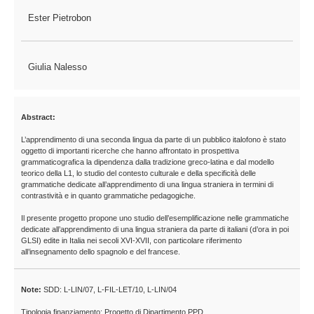
Ester Pietrobon
Giulia Nalesso
Abstract:
L’apprendimento di una seconda lingua da parte di un pubblico italofono è stato
oggetto di importanti ricerche che hanno affrontato in prospettiva
grammaticografica la dipendenza dalla tradizione greco-latina e dal modello
teorico della L1, lo studio del contesto culturale e della specificità delle
grammatiche dedicate all’apprendimento di una lingua straniera in termini di
contrastività e in quanto grammatiche pedagogiche.
Il presente progetto propone uno studio dell’esemplificazione nelle grammatiche
dedicate all’apprendimento di una lingua straniera da parte di italiani (d’ora in poi
GLSI) edite in Italia nei secoli XVI-XVII, con particolare riferimento
all’insegnamento dello spagnolo e del francese.
Note:
SDD: L-LIN/07, L-FIL-LET/10, L-LIN/04
Tipologia finanziamento: Progetto di Dipartimento PPD