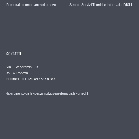
Personale tecnico amministrativo
Settore Servizi Tecnici e Informatici-DISLL
CONTATTI
Via E. Vendramini, 13
35137 Padova
Portineria: tel. +39 049 827 9700
dipartimento.disll@pec.unipd.it
segreteria.disll@unipd.it