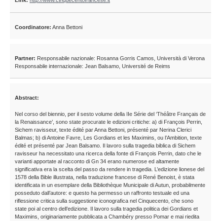
Link:
http://www.cinquecentofrancese.it
Coordinatore:
Anna Bettoni
Partner:
Responsabile nazionale: Rosanna Gorris Camos, Università di Verona
Responsabile internazionale: Jean Balsamo, Université de Reims
Abstract:
Nel corso del biennio, per il sesto volume della IIe Série del ‘Théâtre Français de
la Renaissance’, sono state procurate le edizioni critiche: a) di François Perrin,
Sichem ravisseur, texte édité par Anna Bettoni, présenté par Nerina Clerici
Balmas; b) di Antoine Favre, Les Gordians et les Maximins, ou l’Ambition, texte
édité et présenté par Jean Balsamo. Il lavoro sulla tragedia biblica di Sichem
ravisseur ha necessitato una ricerca della fonte di François Perrin, dato che le
varianti apportate al racconto di Gn 34 erano numerose ed altamente
significativa era la scelta del passo da rendere in tragedia. L’edizione lionese del
1578 della Bible illustrata, nella traduzione francese di René Benoist, è stata
identificata in un esemplare della Bibliothèque Municipale di Autun, probabilmente
posseduto dall’autore: e questo ha permesso un raffronto testuale ed una
riflessione critica sulla suggestione iconografica nel Cinquecento, che sono
state poi al centro dell’edizione. Il lavoro sulla tragedia politica dei Gordians et
Maximins, originariamente pubblicata a Chambéry presso Pomar e mai riedita