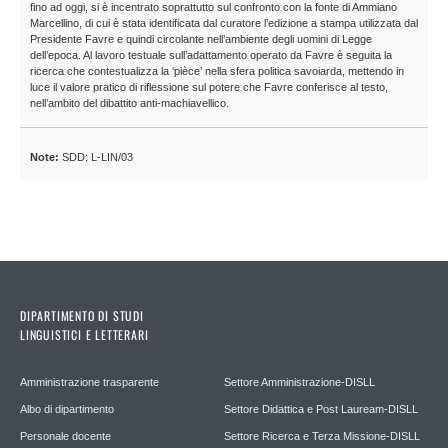
fino ad oggi, si è incentrato soprattutto sul confronto con la fonte di Ammiano
Marcellino, di cui è stata identificata dal curatore l’edizione a stampa utilizzata dal
Presidente Favre e quindi circolante nell’ambiente degli uomini di Legge
dell’epoca. Al lavoro testuale sull’adattamento operato da Favre è seguita la
ricerca che contestualizza la ‘pièce’ nella sfera politica savoiarda, mettendo in
luce il valore pratico di riflessione sul potere che Favre conferisce al testo,
nell’ambito del dibattito anti-machiavellico.
Note:
SDD: L-LIN/03
DIPARTIMENTO DI STUDI
LINGUISTICI E LETTERARI
Amministrazione trasparente
Settore Amministrazione-DISLL
Albo di dipartimento
Settore Didattica e Post Lauream-DISLL
Personale docente
Settore Ricerca e Terza Missione-DISLL