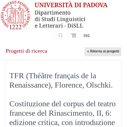
CERCA
ENG
Skip
Progetti di ricerca
to
content
TFR (Théâtre français de la
Renaissance), Florence, Olschki.
Costituzione del corpus del teatro
francese del Rinascimento, II, 6:
edizione critica, con introduzione