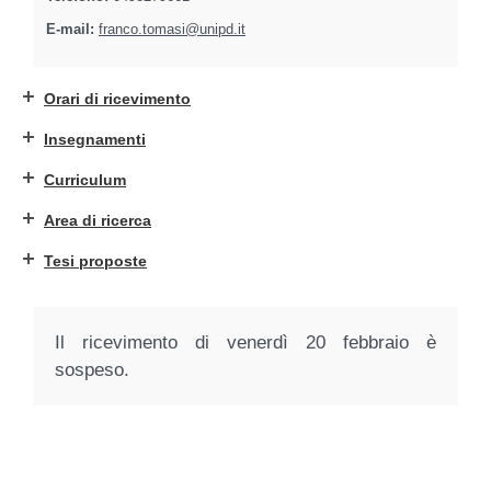
E-mail:
franco.tomasi@unipd.it
Orari di ricevimento
Insegnamenti
Curriculum
Area di ricerca
Tesi proposte
Il ricevimento di venerdì 20 febbraio è
sospeso.