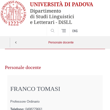
CERCA
ENG
Personale docente
Vai
al
Personale docente
contenuto
FRANCO TOMASI
Professore Ordinario
Telefono:
0498279661