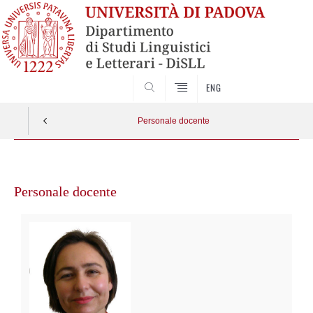
CERCA
ENG
Personale docente
Vai
al
Personale docente
contenuto