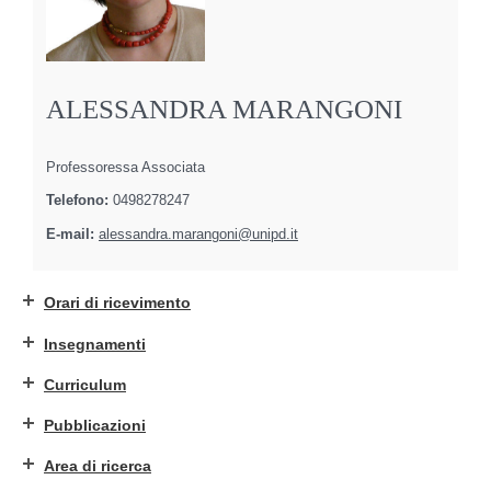
ALESSANDRA MARANGONI
Professoressa Associata
Telefono:
0498278247
E-mail:
alessandra.marangoni@unipd.it
Orari di ricevimento
Insegnamenti
Curriculum
Pubblicazioni
Area di ricerca